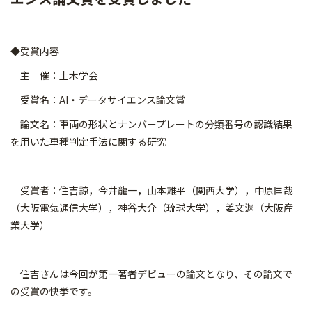
◆受賞内容
主 催：土木学会
受賞名：AI・データサイエンス論文賞
論文名：車両の形状とナンバープレートの分類番号の認識結果
を用いた車種判定手法に関する研究
受賞者：住吉諒，今井龍一，山本雄平（関西大学），中原匡哉
（大阪電気通信大学），神谷大介（琉球大学），姜文渊（大阪産
業大学）
住吉さんは今回が第一著者デビューの論文となり、その論文で
の受賞の快挙です。