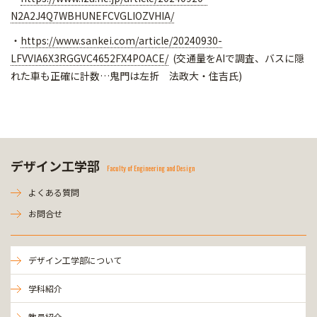
N2A2J4Q7WBHUNEFCVGLIOZVHIA/
・
https://www.sankei.com/article
/20240930-
LFVVIA6X3RGGVC4652FX
4POACE/
(交通量をAIで調査、バスに隠
れた車も正確に計数…鬼門は左折 法政大・住吉氏)
デザイン工学部
Faculty of Engineering and Design
よくある質問
お問合せ
デザイン工学部について
学科紹介
教員紹介