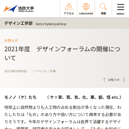
アクセス
LANGUAGE
検索
MENU
デザイン工学部
Faculty of Engineering and Design
お知らせ
2021年度 デザインフォーラムの開催につ
いて
2021年09月06日
イベント・行事
お知らせ
モノノ〈ケ〉たち （ ケ = 家、笥、気、化、華、褻、怪 etc.）
地球上に自然物よりも人工物の占める割合が多くなった現在、わ
たしたちは「もの」のあり方や扱い方について再考する必要があ
りそうです。今年のデザインフォーラムは各界で活躍するデザイ
ナー、建築家、研究者の方々をお招きしして、「もの」を起点に