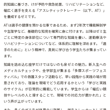
的知識に基づき、けが予防や救急処置、リハビリテーションなど、
幅広く選手を支える「アスレティックトレーナー（以下、AT）」
を養成するゼミです。
ATは選手の健康を預かる仕事であるため、まず2年次で機能解剖学
や生理学など、基礎的な知見を確実に身に付けます。以降はゼミ生
ごとに特定の身体部位について専門的な知識を養い、運動療法や
リハビリテーションについてなど、体系的に理解を深めます。「選
手のために」という精神で、真剣に学び合う学生たちが集まってい
ます。
知識を詰め込む座学だけではないのも泉ゼミの魅力。新入生への
メディカルチェックや、全学部生が集まる「多摩スポーツフェス
ティバル」での救護スタッフ活動など、早い段階から実践の場が用
意されており、理論を現場でどう応用するかという「学びと実践
のサイクル」が日常的に機能しています。学生からは「幅広い競
技やレベルの人と接することで、現場での対応力が磨かれた」と
いう声が上がっています。
また、多くのゼミ生が体育会に所属し、学生トレーナーとして選