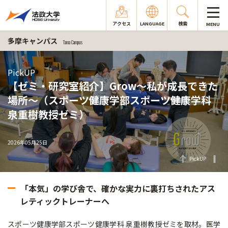
アクセス
LANGUAGE
検索
MENU
多摩キャンパス
Tama Campus
PickUP
【ゼミ・研究室紹介】Grow～私が成長できた
場所～（スポーツ健康学部スポーツ健康学科
泉重樹教授ゼミ）
2026年05月25日
PickUP
「本気」の学び舎で、確かな実力に裏打ちされたアス
レティックトレーナーへ
スポーツ健康学部スポーツ健康学科 泉重樹教授ゼミを取材。医学