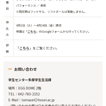
種
パフォーマンス ／ 卓球
目
※雨天時はフットサル、ソフトボールは実施しません。
申
4月1日（火）～4月24日（金）締切
込
申請は「
こちら
」のGoogleフォームから行ってください。
み
詳
「
こちら
」をご覧ください。
細
お問い合わせ
学生センター多摩学生生活課
場所：EGG DOME 2階
TEL：042-783-2152
E-Mail：tamasei◎hosei.ac.jp
（問い合わせの際は◎を半角の＠に変えてお送りください）