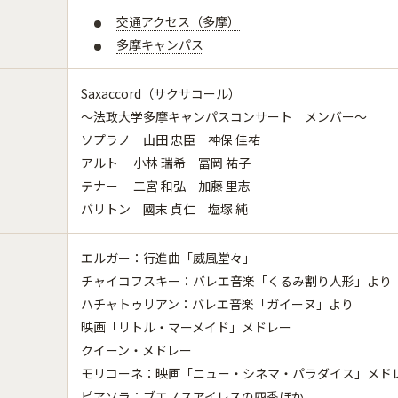
交通アクセス（多摩）
多摩キャンパス
Saxaccord（サクサコール）
～法政大学多摩キャンパスコンサート メンバー～
ソプラノ 山田 忠臣 神保 佳祐
アルト 小林 瑞希 冨岡 祐子
テナー 二宮 和弘 加藤 里志
バリトン 國末 貞仁 塩塚 純
エルガー：行進曲「威風堂々」
チャイコフスキー：バレエ音楽「くるみ割り人形」より
ハチャトゥリアン：バレエ音楽「ガイーヌ」より
映画「リトル・マーメイド」メドレー
クイーン・メドレー
モリコーネ：映画「ニュー・シネマ・パラダイス」メド
ピアソラ：ブエノスアイレスの四季ほか