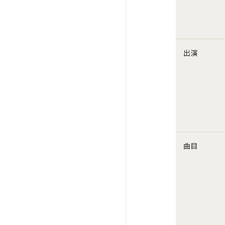
出演
曲目