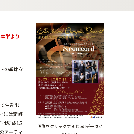
に本学より
トの季節を
って生み出
ィには定評
は結成15
画像をクリックするとpdfデータが
のアーティ
開きます