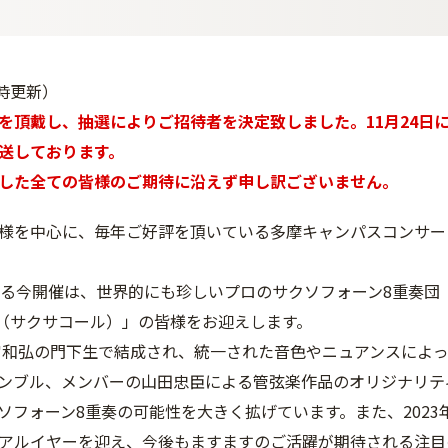
0時更新）
を頂戴し、抽選によりご招待者を決定致しました。11月24日
送しております。
した全ての皆様のご期待に沿えず申し訳ございません。
様を中心に、毎年ご好評を頂いている多摩キャンパスコンサー
える今開催は、世界的にも珍しいプロのサクソフォーン8重奏団
ord（サクサコール）」の皆様をお迎えします。
二宮和弘の門下生で結成され、統一された音色やニュアンスによ
ンブル、メンバーの山田忠臣による管弦楽作品のオリジナリテ
ソフォーン8重奏の可能性を大きく拡げています。また、2023年
アルイヤーを迎え、今後もますますのご活躍が期待される注目