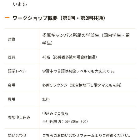
います。
ワークショップ概要（第1回・第2回共通）
多摩キャンパス所属の学部生（国内学生・留
対象
学生）
定員
40名（応募者多数の場合は抽選）
語学レベル
学習中の言語は初級レベルでも大丈夫です。
会場
多摩Gラウンジ（総合棟地下１階タマえもん前）
費用
無料
申込みは
こちら
参加申し込み
※申込締切：5月30日（火）
問い合わせ
こちら
のお問い合わせフォームよりご連絡ください。