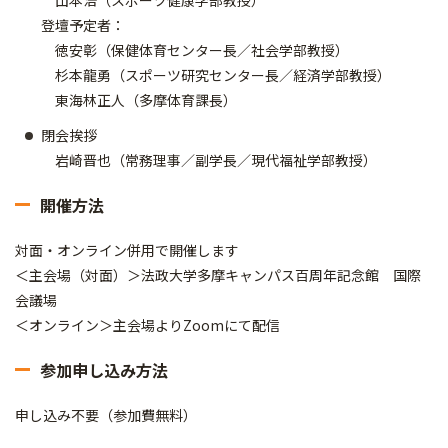
山本浩（スポーツ健康学部教授）
登壇予定者：
徳安彰（保健体育センター長／社会学部教授）
杉本龍勇（スポーツ研究センター長／経済学部教授）
東海林正人（多摩体育課長）
閉会挨拶
岩崎晋也（常務理事／副学長／現代福祉学部教授）
開催方法
対面・オンライン併用で開催します
＜主会場（対面）＞法政大学多摩キャンパス百周年記念館 国際
会議場
＜オンライン＞主会場よりZoomにて配信
参加申し込み方法
申し込み不要（参加費無料）