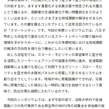
う対処するか、ますます激甚化する気象災害や想定される大震災
にどう備えるか、高齢者の交通弱者化や買い物難民化をどのよう
にくい止めるか、といったさまざまな地域課題の解決をせまられ
ています。その鍵を握るコンセプトとして近年注目されているの
が「スマートシティ」です。今回の多摩シンポジウムでは、八王子
市めじろ台住宅で進められているスマートシティへの取り組みの
現場を手がかりの一つに、これからの多摩地域における地域課題
の解決の方向性を語り合う機会にしたいと思います。
めじろ台住宅では、スマート・モビリティの実証事件と空き地
を活用したソーラーシェアリングの設置を同時に進め、低速電動
自動車による誰でも安心して利用できるグリーン・スロー・モビ
リティを空き地の太陽光パネルから充電して走らせるシステムを
創り出そうとしています。地域の中に発電設備ができれば、災害
時に停電が起こった場合にも一時的に電力を自給できるという意
味で、防災対策も視野に入れているのです。
今回のシンポジウムでは、まず午前の部で、法政大学内で低速
電動バスの先行事例である桐生市のMAYU号の試乗会を参加者の皆