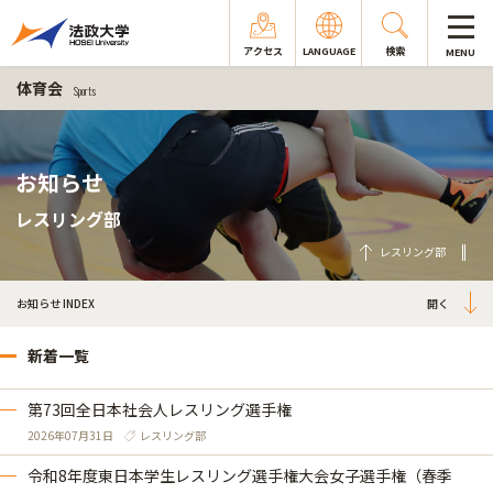
アクセス
LANGUAGE
検索
MENU
体育会
Sports
お知らせ
レスリング部
レスリング部
お知らせ INDEX
新着一覧
第73回全日本社会人レスリング選手権
2026年07月31日
レスリング部
令和8年度東日本学生レスリング選手権大会女子選手権（春季