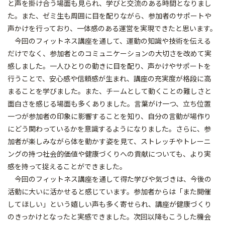
と声を掛け合う場面も見られ、学びと交流のある時間となりまし
た。また、ゼミ生も周囲に目を配りながら、参加者のサポートや
声かけを行っており、一体感のある運営を実現できたと思います。
今回のフィットネス講座を通して、運動の知識や技術を伝える
だけでなく、参加者とのコミュニケーションの大切さを改めて実
感しました。一人ひとりの動きに目を配り、声かけやサポートを
行うことで、安心感や信頼感が生まれ、講座の充実度が格段に高
まることを学びました。また、チームとして動くことの難しさと
面白さを感じる場面も多くありました。言葉がけ一つ、立ち位置
一つが参加者の印象に影響することを知り、自分の言動が場作り
にどう関わっているかを意識するようになりました。さらに、参
加者が楽しみながら体を動かす姿を見て、ストレッチやトレーニ
ングの持つ社会的価値や健康づくりへの貢献についても、より実
感を持って捉えることができました。
今回のフィットネス講座を通して得た学びや気づきは、今後の
活動に大いに活かせると感じています。参加者からは「また開催
してほしい」という嬉しい声も多く寄せられ、講座が健康づくり
のきっかけとなったと実感できました。次回以降もこうした機会