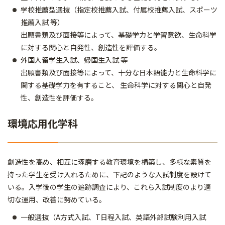
学校推薦型選抜（指定校推薦入試、付属校推薦入試、スポーツ
推薦入試 等）
出願書類及び面接等によって、基礎学力と学習意欲、生命科学
に対する関心と自発性、創造性を評価する。
外国人留学生入試、帰国生入試 等
出願書類及び面接等によって、十分な日本語能力と生命科学に
関する基礎学力を有すること、 生命科学に対する関心と自発
性、創造性を評価する。
環境応用化学科
創造性を高め、相互に琢磨する教育環境を構築し、多様な素質を
持った学生を受け入れるために、下記のような入試制度を設けて
いる。入学後の学生の追跡調査により、これら入試制度のより適
切な運用、改善に努めている。
一般選抜（A方式入試、T日程入試、英語外部試験利用入試