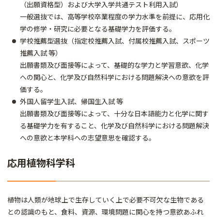
（出願資格型）および大学入学共通テスト利用入試）
一般選抜では、高等学校卒業程度の学力水準を前提に、応用化
学の修学・研究に必要となる基礎学力を評価する。
学校推薦型選抜（指定校推薦入試、付属校推薦入試、スポーツ
推薦入試 等）
出願書類及び面接等によって、基礎的な学力と学習意欲、化学
への関心と、化学及び自然科学における問題解決への意欲を評
価する。
外国人留学生入試、帰国生入試 等
出願書類及び面接等によって、十分な日本語能力と化学に関す
る基礎学力を有すること、化学及び自然科学における問題解決
への意欲と本学科への志望意思を確認する。
応用植物科学科
植物は人類が地球上で生存していく上で必要不可欠な生物である
との認識のもと、食料、資源、環境問題に関心を持つ意欲あふれ