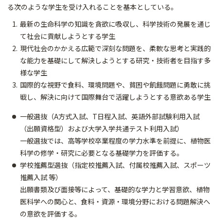
る次のような学生を受け入れることを基本としている。
最新の生命科学の知識を貪欲に吸収し、科学技術の発展を通じ
て社会に貢献しようとする学生
現代社会のかかえる広範で深刻な問題を、柔軟な思考と実践的
な能力を基礎にして解決しようとする研究・技術者を目指す多
様な学生
国際的な視野で食料、環境問題や、貧困や飢餓問題に勇敢に挑
戦し、解決に向けて国際舞台で活躍しようとする意欲ある学生
一般選抜（A方式入試、T日程入試、英語外部試験利用入試
（出願資格型）および大学入学共通テスト利用入試）
一般選抜では、高等学校卒業程度の学力水準を前提に、植物医
科学の修学・研究に必要となる基礎学力を評価する。
学校推薦型選抜（指定校推薦入試、付属校推薦入試、スポーツ
推薦入試 等）
出願書類及び面接等によって、基礎的な学力と学習意欲、植物
医科学への関心と、食料・資源・環境分野における問題解決へ
の意欲を評価する。