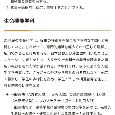
積極性と意欲を有する。
物事を論理的に幅広く考察することができる。
生命機能学科
21世紀の生命科学は、従来の枠組みを超える学際的な学問へと展
開している。したがって、専門的知識を幅広くかつ正しく理解し、
応用できることはもちろん、日本語および外国語を用いたコミュ
ニケーション能力をもち、人文学や社会科学の素養を踏まえた幅
広い視野をもつ人材が望まれる。本学科では、以下のような入試
制度を設置して、さまざまな経路から熱意のある有為な学生を広
く募集し、学生の多様性を高め、学生どうしの相互啓発を促し、
教育効果の促進を図る。
一般選抜（A方式入試、T日程入試、英語外部試験利用入試
（出願資格型）および大学入学共通テスト利用入試）
一般選抜では、高等学校卒業程度の学力水準を前提に、先端的
生命科学の修学・研究に必要となる基礎学力を評価する。