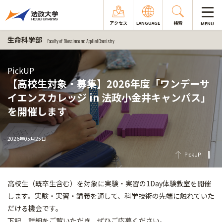
アクセス
LANGUAGE
検索
MENU
生命科学部
Faculty of Bioscience and Applied Chemistry
PickUP
【高校生対象・募集】2026年度「ワンデーサ
イエンスカレッジ in 法政小金井キャンパス」
を開催します
2026年05月25日
PickUP
高校生（既卒生含む）を対象に実験・実習の1Day体験教室を開催
します。実験・実習・講義を通して、科学技術の先端に触れていた
だける機会です。
下記、詳細をご覧いただき、ぜひご応募ください。