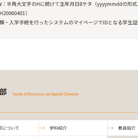
W：半角大文字のHに続けて生年月日8ケタ（yyyymmddの形式
H20060401）
願・入学手続を行ったシステムのマイページでIDとなる学生
部
Faculty of Bioscience and Applied Chemistry
部について
学科紹介
教員紹介