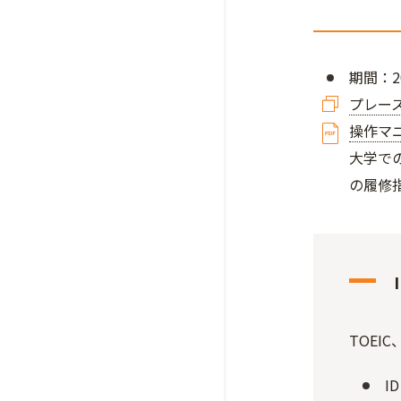
期間：2
プレー
操作マ
大学で
の履修
TOE
I