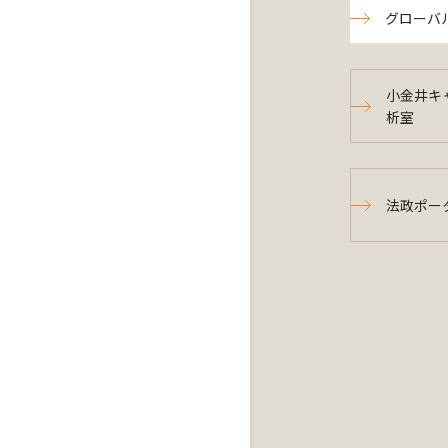
グローバ
小金井キ
析室
法政ポー