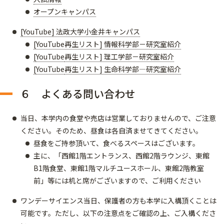
オープンキャンパス
[YouTube] 法政大学小金井キャンパス
[YouTube再生リスト] 情報科学部－研究室紹介
[
YouTube
再生リスト] 理工学部－研究室紹介
[
YouTube
再生リスト] 生命科学部―研究室紹介
６ よくある問い合わせ
当日、本学内の食堂や売店は営業しておりませんので、ご注意
ください。そのため、昼食は各自済ませてきてください。
昼食をご持参頂いて、食べるスペースはございます。
主に、「西館1階エントランス、西館2階ラウンジ、東館
B1階食堂、東館1階マルチユースホール、東館2階教室
前」等には机と席がございますので、ご利用ください
ワンデーサイエンス当日、保護者の方も本学に入構頂くことは
可能です。ただし、以下の注意点をご確認の上、ご入構くださ