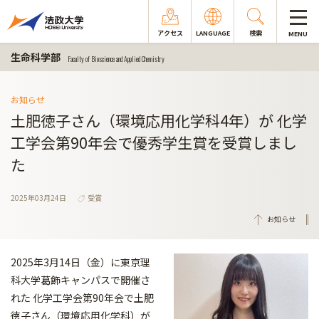
アクセス
LANGUAGE
検索
MENU
生命科学部
Faculty of Bioscience and Applied Chemistry
お知らせ
土肥徳子さん（環境応用化学科4年）が 化学
工学会第90年会で優秀学生賞を受賞しまし
た
2025年03月24日
受賞
お知らせ
2025年3月14日（金）に東京理
科大学葛飾キャンパスで開催さ
れた 化学工学会第90年会で土肥
徳子さん（環境応用化学科）が