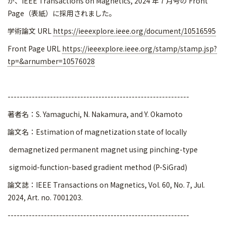
が、IEEE Transactions on Magnetics, 2024 年 7 月号の Front
Page（表紙）に採用されました。
学術論文 URL
https://ieeexplore.ieee.org/
document/10516595
Front Page URL
https://ieeexplore.ieee.org/
stamp/stamp.jsp?
tp=&arnumber=
10576028
------------------------------------------------------------
著者名：S. Yamaguchi, N. Nakamura, and Y. Okamoto
論文名：Estimation of magnetization state of locally
demagnetized permanent magnet using pinching-type
sigmoid-function-based gradient method (P-SiGrad)
論文誌：IEEE Transactions on Magnetics, Vol. 60, No. 7, Jul.
2024, Art. no. 7001203.
------------------------------------------------------------