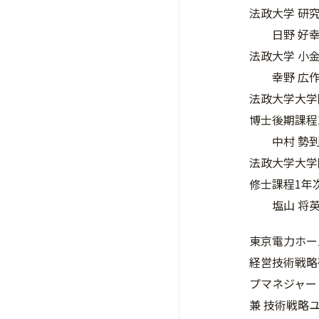
法政大学 研
日野 好
法政大学 小
幸野 広
法政大学大学
博士後期課程
中村 勢
法政大学大学
修士課程1年
塩山 将
東京電力ホー
経営技術戦略
プマネジャー
兼 技術戦略