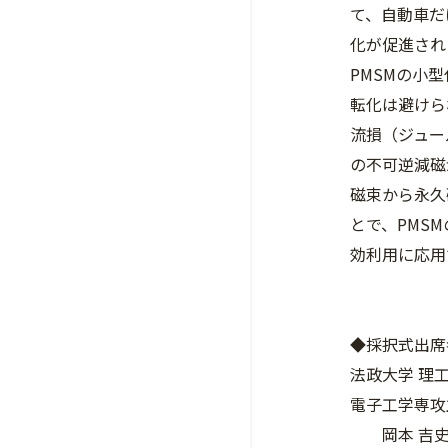
て、自動車だ
化が促進され
PMSMの小
転化は避けら
流損（ジュー
の不可逆減磁
磁束から永久
とで、PMS
効利用に応用
◆採択式出席
法政大学 理
電子工学専攻
岡本 吉