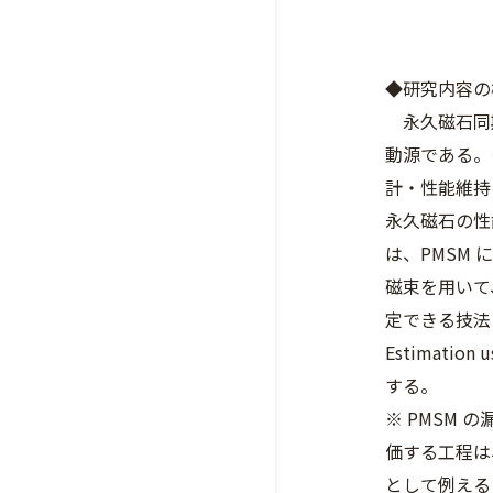
◆研究内容の
永久磁石同期
動源である。
計・性能維持
永久磁石の性
は、PMSM 
磁束を用いて
定できる技法（ME
Estimation
する。
※ PMSM
価する工程は
として例える