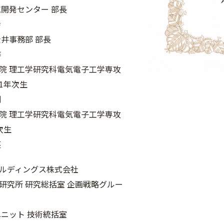
究開発センター 部長
幸
金井事務部 部長
作
院 理工学研究科電気電子工学専攻
1年次生
到
院 理工学研究科電気電子工学専攻
次生
英
ルディングス株式会社
研究所 研究総括室 企画戦略グルー
ユニット 技術統括室