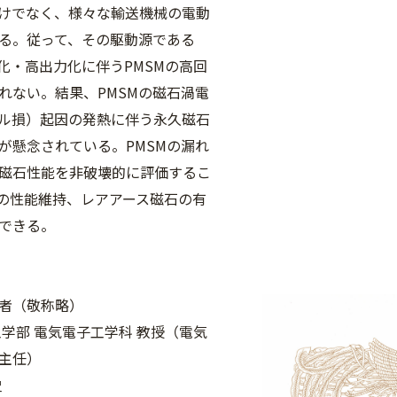
けでなく、様々な輸送機械の電動
る。従って、その駆動源である
型化・高出力化に伴うPMSMの高回
れない。結果、PMSMの磁石渦電
ル損）起因の発熱に伴う永久磁石
が懸念されている。PMSMの漏れ
磁石性能を非破壊的に評価するこ
Mの性能維持、レアアース磁石の有
できる。
者（敬称略）
工学部 電気電子工学科 教授（電気
主任）
史