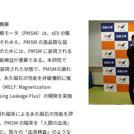
概要
モータ（PMSM）は、xEV の駆
それゆえ、PMSM の高品質な設
のためには、PMSM に装荷される
能検証が重要である。本研究で
に装荷された状態で、PMSMの漏れ
、永久磁石の性能を非破壊的に推
LF: Magnetization
 using Leakage Flux）の開発を実施
 の漏れ磁束による永久磁石の性能を評
、PMSM の磁束を「人間の血液」
と、我々の「血液検査」のような