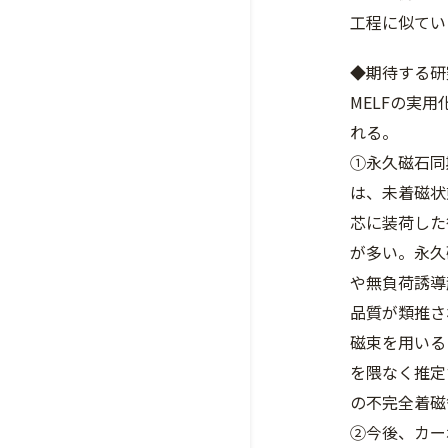
工程に似てい
◆期待する研
MELFの実
れる。
①永久磁石同
は、未着磁状
芯に装荷した
が多い。永久
や無負荷誘導
品質が類推さ
磁束を用いる
を隈なく推定
の不完全着磁
②今後、カー