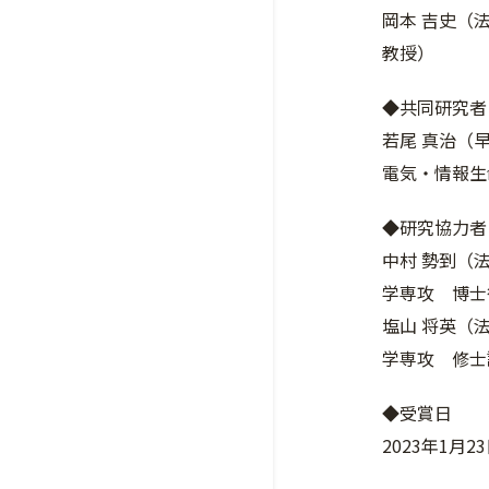
岡本 吉史（
教授）
◆共同研究者
若尾 真治（
電気・情報生
◆研究協力者
中村 勢到（
学専攻 博士
塩山 将英（
学専攻 修士
◆受賞日
2023年1月2