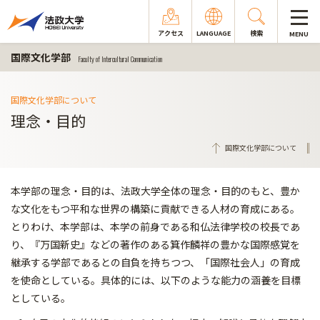
アクセス
LANGUAGE
検索
MENU
国際文化学部
Faculty of Intercultural Communication
国際文化学部について
理念・目的
国際文化学部について
本学部の理念・目的は、法政大学全体の理念・目的のもと、豊か
な文化をもつ平和な世界の構築に貢献できる人材の育成にある。
とりわけ、本学部は、本学の前身である和仏法律学校の校長であ
り、『万国新史』などの著作のある箕作麟祥の豊かな国際感覚を
継承する学部であるとの自負を持ちつつ、「国際社会人」の育成
を使命としている。具体的には、以下のような能力の涵養を目標
としている。