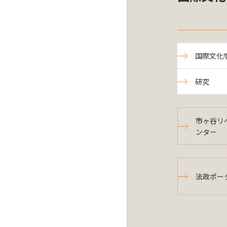
国際文化
研究
市ヶ谷リ
ンター
法政ポー