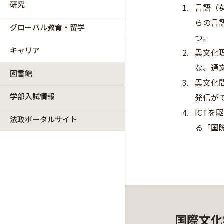
研究
言語（
らの言
グローバル教育・留学
つ。
キャリア
異文化
な、通
図書館
異文化
学部入試情報
発信が
ICT
法政ポータルサイト
る「国
国際文化