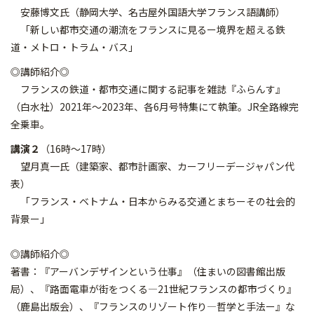
安藤博文氏（静岡大学、名古屋外国語大学フランス語講師）
「新しい都市交通の潮流をフランスに見るー境界を超える鉄
道・メトロ・トラム・バス」
◎講師紹介◎
フランスの鉄道・都市交通に関する記事を雑誌『ふらんす』
（白水社）2021年〜2023年、各6月号特集にて執筆。JR全路線完
全乗車。
講演２
（16時～17時）
望月真一氏（建築家、都市計画家、カーフリーデージャパン代
表）
「フランス・ベトナム・日本からみる交通とまちーその社会的
背景ー」
◎講師紹介◎
著書：『アーバンデザインという仕事』（住まいの図書館出版
局）、『路面電車が街をつくる―21世紀フランスの都市づくり』
（鹿島出版会）、『フランスのリゾート作り―哲学と手法ー』な