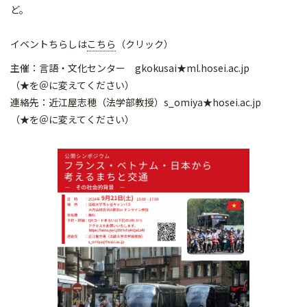
ど。
イベントちらしは
こちら
（クリック）
主催：言語・文化センター gkokusai★ml.hosei.ac.jp
（★を＠に変えてください）
連絡先：近江屋志穂（法学部教授）s_omiya★hosei.ac.jp
（★を＠に変えてください）