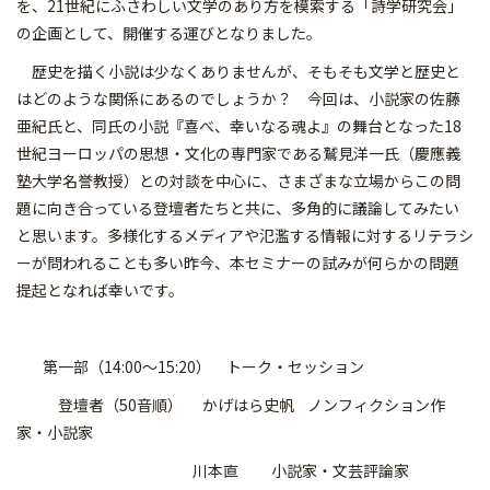
を、21世紀にふさわしい文学のあり方を模索する「詩学研究会」
の企画として、開催する運びとなりました。
歴史を描く小説は少なくありませんが、そもそも文学と歴史と
はどのような関係にあるのでしょうか？ 今回は、小説家の佐藤
亜紀氏と、同氏の小説『喜べ、幸いなる魂よ』の舞台となった18
世紀ヨーロッパの思想・文化の専門家である鷲見洋一氏（慶應義
塾大学名誉教授）との対談を中心に、さまざまな立場からこの問
題に向き合っている登壇者たちと共に、多角的に議論してみたい
と思います。多様化するメディアや氾濫する情報に対するリテラシ
ーが問われることも多い昨今、本セミナーの試みが何らかの問題
提起となれば幸いです。
第一部（14:00〜15:20） トーク・セッション
登壇者（50音順） かげはら史帆 ノンフィクション作
家・小説家
川本直 小説家・文芸評論家