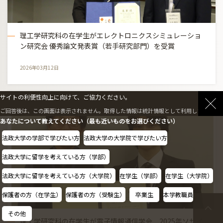
理工学研究科の在学生がエレクトロニクスシミュレーショ
ン研究会 優秀論文発表賞（若手研究部門）を受賞
2026年03月12日
サイトの利便性向上に向けて、ご協力ください。
ご回答後は、この画面は表示されません。取得した情報は統計情報として利用します。
あなたについて教えてください（最も近いものをお選びください）
法政大学の学部で学びたい方
法政大学の大学院で学びたい方
法政大学に留学を考えている方（学部）
法政大学に留学を考えている方（大学院）
在学生（学部）
在学生（大学院）
保護者の方（在学生）
保護者の方（受験生）
卒業生
本学教職員
その他
理工学研究科の在学生が電子情報通信学会 2025年ソサイ