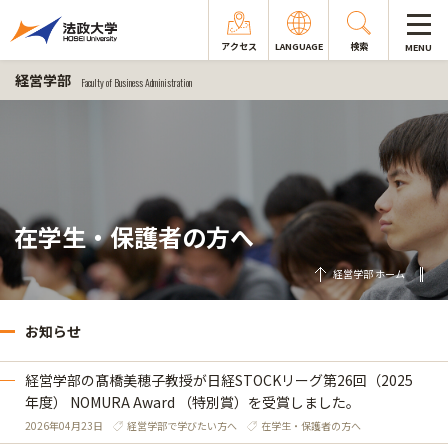
アクセス
LANGUAGE
検索
MENU
経営学部
Faculty of Business Administration
在学生・保護者の方へ
経営学部 ホーム
お知らせ
経営学部の髙橋美穂子教授が日経STOCKリーグ第26回（2025
年度） NOMURA Award （特別賞）を受賞しました。
2026年04月23日
経営学部で学びたい方へ
在学生・保護者の方へ