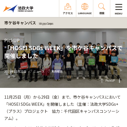
アクセス
LANGUAGE
検索
MENU
市ケ谷キャンパス
Ichigaya Campus
PickUP
「HOSEI SDGs WEEK」を市ケ谷キャンパスで
開催しました
2019年12月25日
ニュース
実施報告
PickUP
11月25日（月）から29日（金）まで、市ケ谷キャンパスにおいて
「HOSEI SDGs WEEK」を開催しました（主催：法政大学SDGs+
（プラス）プロジェクト 協力：千代田区キャンパスコンソーシ
アム）。