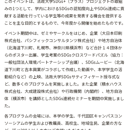
このイベントは、法政大学SDGs+（プラス）プロジェクトの取組
みの1つとして、学内におけるSDGsの認知度向上やSDGs達成に貢
献する活動を行っている学生等の成果を発表する機会を提供する
ことを主な目的とするもので、今年度から開催を始めたものです。
イベント期間中は、ゼミやサークルをはじめ、企業（大日本印刷
株式会社、パシフィックコンサルタンツ株式会社）や地方自治体
（北海道下川町、札幌市、神奈川県横浜市）など合計１４団体か
らのポスター出展、学生考案のSDGsクロスワードパズル（協力：
一般社団法人環境パートナーシップ会議）、SDGsムービー（北海
道下川町と吉本興業がコラボして作成した動画や、本学学生の活
動紹介など）の上映、法政大学SDGsサティフィケート授与式な
ど、数多くのプログラムを実施しました。また企業（積水ハウス
株式会社、大成建設株式会社）や行政機関（内閣府）、地方自治
体（横浜市）を講師としたSDGs連続セミナーを期間中実施しまし
た。
各プログラムの会場には、本学の学生、千代田区キャンパスコン
ソーシアムの学生および教職員、高校生、地域住民、企業の方な