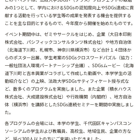
みの1つとして、学内におけるSDGsの認知度向上やSDGs達成に貢
献する活動を行っている学生等の成果を発表する機会を提供する
ことを主な目的とするもので、今年度から開催を始めたものです。
イベント期間中は、ゼミやサークルをはじめ、企業（大日本印刷
株式会社、パシフィックコンサルタンツ株式会社）や地方自治体
（北海道下川町、札幌市、神奈川県横浜市）など合計１４団体か
らのポスター出展、学生考案のSDGsクロスワードパズル（協力：
一般社団法人環境パートナーシップ会議）、SDGsムービー（北海
道下川町と吉本興業がコラボして作成した動画や、本学学生の活
動紹介など）の上映、法政大学SDGsサティフィケート授与式な
ど、数多くのプログラムを実施しました。また企業（積水ハウス
株式会社、大成建設株式会社）や行政機関（内閣府）、地方自治
体（横浜市）を講師としたSDGs連続セミナーを期間中実施しまし
た。
各プログラムの会場には、本学の学生、千代田区キャンパスコン
ソーシアムの学生および教職員、高校生、地域住民、企業の方な
ど、延べ300人以上の方にご来場いただきました。