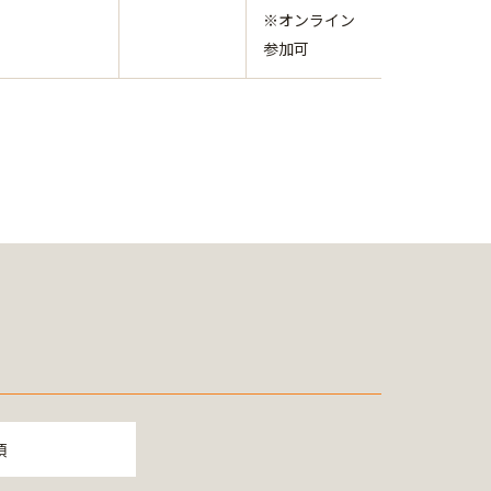
※オンライン
参加可
項