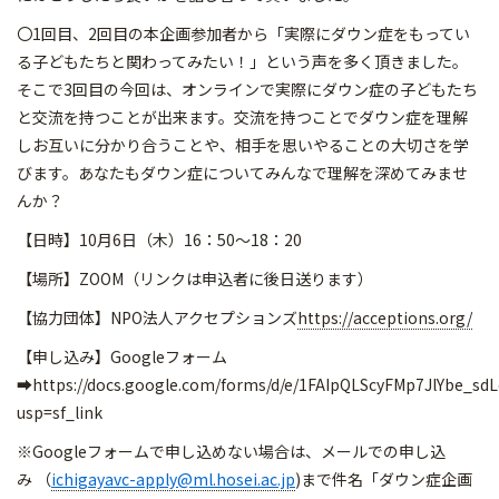
〇1回目、2回目の本企画参加者から「実際にダウン症をもってい
る子どもたちと関わってみたい！」という声を多く頂きました。
そこで3回目の今回は、オンラインで実際にダウン症の子どもたち
と交流を持つことが出来ます。交流を持つことでダウン症を理解
しお互いに分かり合うことや、相手を思いやることの大切さを学
びます。あなたもダウン症についてみんなで理解を深めてみませ
んか？
【日時】10月6日（木）16：50～18：20
【場所】ZOOM（リンクは申込者に後日送ります）
【協力団体】NPO法人アクセプションズ
https://acceptions.org/
【申し込み】Googleフォーム
➡https://docs.google.com/forms/d/e/1FAIpQLScyFMp7JlYbe_
usp=sf_link
※Googleフォームで申し込めない場合は、メールでの申し込
み （
ichigayavc-apply@ml.hosei.ac.jp
)まで件名「ダウン症企画