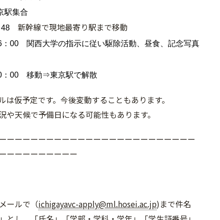
京駅集合
新幹線で現地最寄り駅まで移動
48
16：00 関西大学の指示に従い駆除活動、昼食、記念写真
20：00 移動⇒東京駅で解散
ルは仮予定です。今後変動することもあります。
況や天候で予備日になる可能性もあります。
ーーーーーーーーーーーーーーーーーーーーーーーー
ー
ーーーーーーーーーー
メールで（
ichigayavc-apply@
ml.hosei.ac.jp
)まで件名
」とし、「
氏名」「学部・学科・学年」「学生証番号」