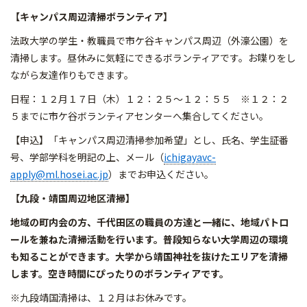
【キャンパス周辺清掃ボランティア】
法政大学の学生・教職員で市ケ谷キャンパス周辺（外濠公園）を
清掃します。昼休みに気軽にできるボランティアです。お喋りをし
ながら友達作りもできます。
日程：１２月１７日（木）１２：２５～１２：５５ ※１２：２
５までに市ケ谷ボランティアセンターへ集合してください。
【申込】「キャンパス周辺清掃参加希望」とし、氏名、学生証番
号、学部学科を明記の上、メール（
ichigayavc-
apply@ml.hosei.ac.jp
）までお申込ください。
【九段・靖国周辺地区清掃】
地域の町内会の方、千代田区の職員の方達と一緒に、地域パトロ
ールを兼ねた清掃活動を行います。普段知らない大学周辺の環境
も知ることができます。大学から靖国神社を抜けたエリアを清掃
します。空き時間にぴったりのボランティアです。
※九段靖国清掃は、１２月はお休みです。