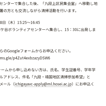
センターで集合した後、「九段上区民集会室」へ移動し地
署の方とも交流しながら清掃活動を行います。
日（木）15:25～16:45
に市ケ谷ボランティアセンターへ集合し、15：30に出発しま
らのGoogleフォームからお申込ください。
orms.gle/p4Zut4exbzazyDSW6
eフォームから申し込めない方は、氏名、学生証番号、学年学
ルアドレス、件名「九段・靖国地区清掃参加希望」と
メール（
ichigayavc-apply@ml.hosei.ac.jp
）にお申込く