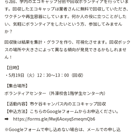
ら2回、学内のエコキャップ分別や回収ボランティアを行っていま
す。回収したエコキャップは業者さんに無料で回収していただき、
ワクチンや再生容器にしています。何か人の役に立つことがした
い、気軽にボランティアをしたいという方、参加してみません
か？
回収後は結果を集計・グラフを作り、可視化させます。回収ボック
スの場所や大きさによって異なる傾向が発見できるかもしれませ
ん！
【日時】
・5月19日（火）12：30～13：00（回収）
【集合場所】
ボランティアセンター（外濠校舎1階学生センター内）
【活動内容】市ケ谷キャンパス内のエコキャップ回収
【申込方法】こちらのGoogleフォームからお申込ください。
➡ https://forms.gle/Mwj6AoxyqSmeqmQb6
※Googleフォームで申し込めない場合は、メールでの申し込