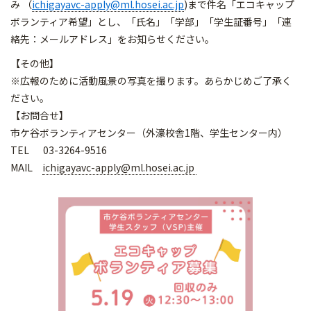
み （
ichigayavc-apply@ml.hosei.ac.jp
)まで件名「エコキャップ
ボランティア希望」とし、「氏名」「学部」「学生証番号」「連
絡先：メールアドレス」をお知らせください。
【その他】
※広報のために活動風景の写真を撮ります。あらかじめご了承く
だ
さい。
【お問合せ】
市ケ谷ボランティアセンター（外濠校舎1階、学生センター内）
TEL 03-3264-9516
MAIL
ichigayavc-apply@ml.hosei.ac.jp