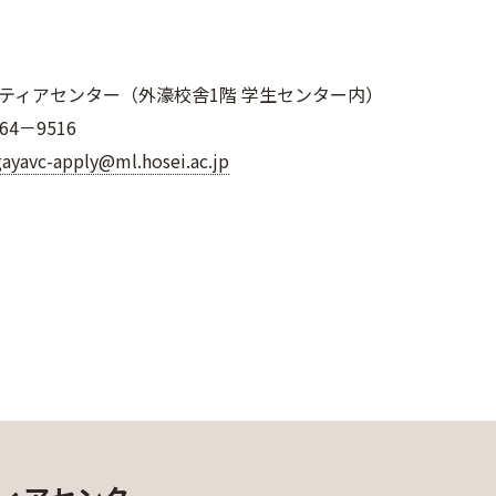
ティアセンター（外濠校舎1階 学生センター内）
64－9516
gayavc-apply@ml.hosei.ac.jp