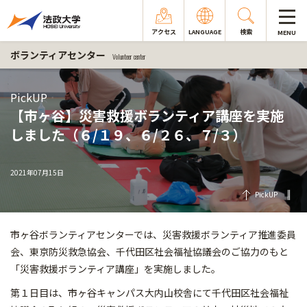
アクセス
LANGUAGE
検索
MENU
ボランティアセンター
Volunteer center
PickUP
【市ヶ谷】災害救援ボランティア講座を実施
しました（６/１９、６/２６、７/３）
2021年07月15日
PickUP
市ヶ谷ボランティアセンターでは、災害救援ボランティア推進委員
会、東京防災救急協会、千代田区社会福祉協議会のご協力のもと
「災害救援ボランティア講座」を実施しました。
第１日目は、市ヶ谷キャンパス大内山校舎にて千代田区社会福祉