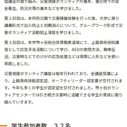
協議会の取り組み、災害救援ボランティアの基本、被災地での安
全衛生、防災対策の基本などを学びました。
第２日目は、本所防災館で災害模擬体験を行った後、大学に戻り
講義形式で出火防止と初期消火について、グループワーク形式で災
害ボランティア活動図上演習を学びました。
第３日目は、本学市ヶ谷総合体育館柔道場にて、上級救命技術講
習として応急手当活動について学び、AEDの使用方法、胸骨圧
迫、災害時などでのけがの応急処置などは実際に人形などを使い
実践しました。
災害救援ボランティア講座は毎年行われており、全講座受講によ
り、上級救命技能認定証、セーフティリーダー認定書が交付されま
す。今年も多くの学生が認定証を交付されました。市ヶ谷ボラン
ティアセンターでは引き続き災害時に活躍できる学生の育成に取り
組んでいきます。
学生参加者数 ３２名