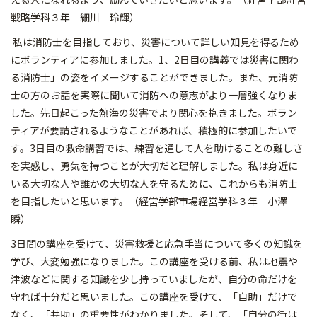
戦略学科３年 細川 玲輝）
私は消防士を目指しており、災害について詳しい知見を得るため
にボランティアに参加しました。1、2日目の講義では災害に関わ
る消防士」の姿をイメージすることができました。また、元消防
士の方のお話を実際に聞いて消防への意志がより一層強くなりま
した。先日起こった熱海の災害でより関心を抱きました。ボラン
ティアが要請されるようなことがあれば、積極的に参加したいで
す。3日目の救命講習では、練習を通して人を助けることの難しさ
を実感し、勇気を持つことが大切だと理解しました。私は身近に
いる大切な人や誰かの大切な人を守るために、これからも消防士
を目指したいと思います。（経営学部市場経営学科３年 小澤
瞬）
3日間の講座を受けて、災害救援と応急手当について多くの知識を
学び、大変勉強になりました。この講座を受ける前、私は地震や
津波などに関する知識を少し持っていましたが、自分の命だけを
守れば十分だと思いました。この講座を受けて、「自助」だけで
なく、「共助」の重要性がわかりました。そして、「自分の街は