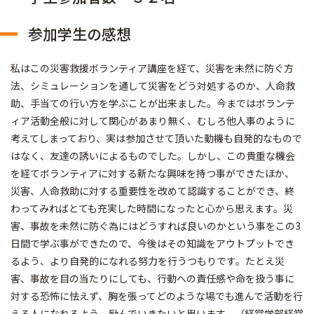
参加学生の感想
私はこの災害救援ボランティア講座を経て、災害を未然に防ぐ方
法、シミュレーションを通して災害をどう対処するのか、人命救
助、手当ての行い方を学ぶことが出来ました。今まではボランテ
ィア活動全般に対して関心があまり無く、むしろ他人事のように
考えてしまっており、実は参加させて頂いた動機も自発的なもので
はなく、友達の誘いによるものでした。しかし、この貴重な機会
を経てボランティアに対する新たな興味を持つ事ができたほか、
災害、人命救助に対する重要性を改めて認識することができ、終
わってみればとても充実した時間になったと心から思えます。災
害、事故を未然に防ぐ為にはどうすれば良いのかという事をこの3
日間で学ぶ事ができたので、今後はその知識をアウトプットでき
るよう、より自発的になれる努力を行うつもりです。たとえ災
害、事故を目の当たりにしても、行動への責任感や命を扱う事に
対する恐怖に怯えず、胸を張ってどのような場でも進んで活動を行
える人になれるよう、励んでいきたいと思います。（経営学部経営