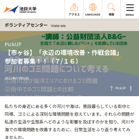
アクセス
LANGUAGE
検索
MENU
ボランティアセンター
Volunteer center
PickUP
【市ヶ谷】「水辺の環境改善・作戦会議」
参加者募集！！（７/１６）
2021年07月02日
PickUP
私たちの身近にある多くの河川や海は、普段暮らしている街中と
同様、ゴミによる深刻な環境問題を抱えています。それらの問題が
私達の生活や生態系へどのような影響を及ぼすのかを知り、河川や
海での環境問題を改善するために、日常生活をふり返り考えてみ
ませんか。