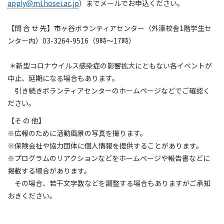
apply@ml.hosei.ac.jp
）
までメールでお申込ください。
【問 合 せ 先】市ヶ谷ボランティアセンター（外濠校舎1階学生セ
ンター内）03-3264-9516（9時～17時）
＊新型コロナウイルス感染症の影響拡大にともない各イベントが
中止、延期になる場合もあります。
引き続きボランティアセンターのホームページなどでご確認く
ださい。
【そ の 他】
※広報のために活動風景の写真を撮ります。
※保険会社や協力団体に個人情報を提供することがあります。
※
プログラムのリアクションなどをホームぺージや報告書などに
掲載
する場合があります。
その場合、
若干文字数などを調整する場合もありますがご承知
おきください。