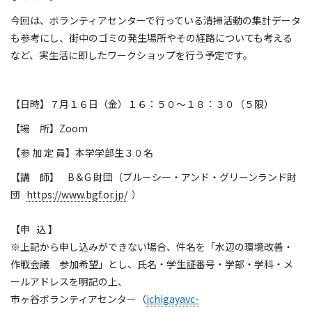
今回は、ボランティアセンターで行っている清掃活動の集計データ
も参考にし、街中のゴミの発生場所やその経路についても考える
など、実生活に即したワークショップを行う予定です。
【日時】７月１６日（金）１６：５０～１８：３０（５限）
【場 所】Zoom
【参 加 定 員】本学学部生３０名
【講 師】 B＆G 財団（ブルーシー・アンド・グリーンランド財
団
https://www.bgf.or.jp/
）
【申 込 】
※上記から申し込みができない場合、件名を「水辺の環境改善・
作戦会議 参加希望」とし、氏名・学生証番号・学部・学科・メ
ールアドレスを明記の上、
市ヶ谷ボランティアセンター（
ichigayavc-