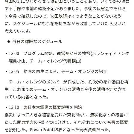
今回の3.11つながるゼミは初回ということもあり、いくつかの場面
で不手際や事前の確認不足がありました。事後の反省会でそれら
を全員で確認したので、次回以降はそのようなことがないよう
に、スケジュールにも余裕を持ちながら改善していけたら良いと
考えています。
当日の詳細なスケジュール
・13:00 プログラム開始、運営側からの挨拶(ボランティアセンタ
ー職員小山、チーム・オレンジ代表横山)
・13:05 動画の再生による、チーム・オレンジの紹介
チーム・オレンジのメンバーが作成した、約3分の紹介動画を再
生。これまでのチーム・オレンジの活動と今後の活動予定が含ま
れている内容となった。
・13:10 東日本大震災の概要説明を開始
震災によって大きな被害を受けた東北3県と、液状化などの被害が
あった関東地方の合計4つに分けて、それぞれについて被害の概要
を説明した。PowerPoint49枚となった発表資料だった。