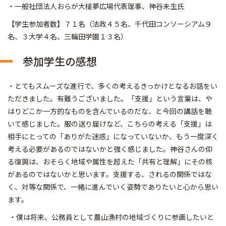
・一般社団法人おらが大槌夢広場代表理事、神谷未生氏
【学生参加者数】７１名（法政４５名、千代田コンソーシアム９
名、３大学４名、三輪田学園１３名）
参加学生の感想
・とてもスムーズな進行で、多くの考えるきっかけとなるお話をい
ただきました。有難うございました。「支援」という言葉は、や
はりどこか一方的なものを含んでいるのだな、と今回の講話を聴
いて感じました。服の送り届けなど、こちらの考える「支援」は
相手にとっての「ありがた迷惑」になっていないか、もう一度深く
考える必要があるのではないかと強く感じました。神谷さんの仰
る復興は、おそらく地域や属性を超えた「共有と理解」にその核
があるのではないかと思います。支援する、されるの関係ではな
く、対等な関係で、一緒に進んでいく姿勢でありたいと心から思い
ます。
・僕は将来、公務員として農山漁村の地域づくりに参画したいと