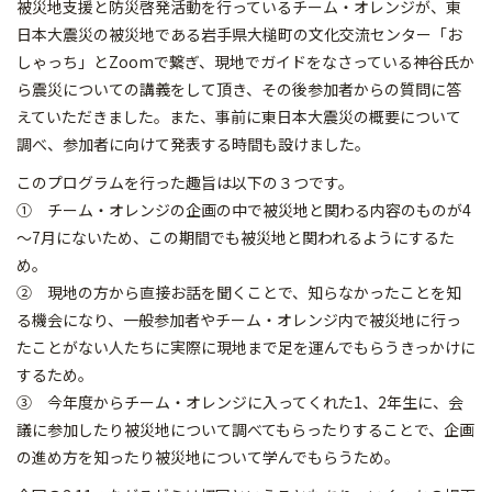
被災地支援と防災啓発活動を行っているチーム・オレンジが、東
日本大震災の被災地である岩手県大槌町の文化交流センター「お
しゃっち」とZoomで繋ぎ、現地でガイドをなさっている神谷氏か
ら震災についての講義をして頂き、その後参加者からの質問に答
えていただきました。また、事前に東日本大震災の概要について
調べ、参加者に向けて発表する時間も設けました。
このプログラムを行った趣旨は以下の３つです。
① チーム・オレンジの企画の中で被災地と関わる内容のものが4
～7月にないため、この期間でも被災地と関われるようにするた
め。
② 現地の方から直接お話を聞くことで、知らなかったことを知
る機会になり、一般参加者やチーム・オレンジ内で被災地に行っ
たことがない人たちに実際に現地まで足を運んでもらうきっかけに
するため。
③ 今年度からチーム・オレンジに入ってくれた1、2年生に、会
議に参加したり被災地について調べてもらったりすることで、企画
の進め方を知ったり被災地について学んでもらうため。