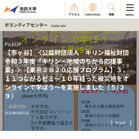
アクセス
LANGUAGE
検索
MENU
ボランティアセンター
Volunteer center
PickUP
【市ヶ谷】〈公益財団法人 キリン福祉財団
令和３年度「キリン・地域のちから応援事
業」〉【東京２０２０応援プログラム】３．
１１つながるゼミ～１０年経った被災地をオ
ンラインで学ぼう～を実施しました（５/２
９）
2021年06月21日
PickUP