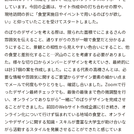
しています。今回の企画は、サイト作成中の打ち合わせの際や、
現地訪問の折に「食堂実施日やイベントで用いるのぼりが欲し
い」と仰っていたことを受けてスタートしました。
のぼりのデザインを考える際は、限られた面積でにこまるさんの
雰囲気を伝えること、通りすがりの方が一眼で食堂だと分かるよ
うにすること、景観との相性から見えやすい色合いにすること、他
の食堂と差別化すること…沢山のことを考慮する必要がありまし
た。様々な切り口からメンバーとデザインを考えていき、最終的に
は計17個の案を作成しました。にこまる代表の高橋さんとは、必
要な情報や雰囲気に関するご要望からデザイン要素の細かい点ま
でメールで何度もやりとりをし、確認し合いました。Zoomで行
ったデザイン最終チェックでも、最後の最後まで色の微調整を行
い、オンラインでありながら“一緒に”のぼりデザインを完成させ
ることができました。前回のWebサイト作成企画に引き続き、オ
ンライン化について行けず悩まれている地域の食堂と、オンライ
ンやデザインに関する知識・スキルが豊富な大学生が助け合いな
がら活動するスタイルを発展させることができたと感じていま