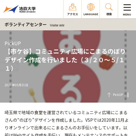
アクセス
LANGUAGE
検索
MENU
ボランティアセンター
Volunteer center
PickUP
【市ケ谷】コミュニティ広場にこまるのぼり
デザイン作成を行いました（３/２０～５/１
１）
2021年05月31日
PickUP
埼玉県で地域の食堂を運営されているコミュニティ広場にこまる
さんの“のぼり”デザインを作成しました。VSPでは2020年11月よ
りオンラインで出来るにこまるさんのお手伝いをしています。以
前はWebサイト作成を手伝い、現在もメンテナンスのサポートを