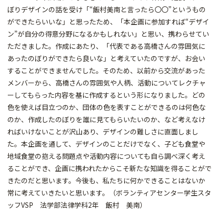
ぼりデザインの話を受け「“飯村美南と言ったら〇〇”というもの
ができたらいいな」と思ったため、「本企画に参加すれば“デザイ
ン”が自分の得意分野になるかもしれない」と思い、携わらせてい
ただきました。作成にあたり、「代表である高橋さんの雰囲気に
あったのぼりができたら良いな」と考えていたのですが、お会い
することができませんでした。そのため、以前から交流があった
メンバーから、高橋さんの雰囲気や人柄、活動についてレクチャ
ーしてもらった内容を基に作成するという形になりました。どの
色を使えば目立つのか、団体の色を表すことができるのは何色な
のか、作成したのぼりを誰に見てもらいたいのか、など考えなけ
ればいけないことが沢山あり、デザインの難しさに直面しまし
た。本企画を通して、デザインのことだけでなく、子ども食堂や
地域食堂の抱える問題点や活動内容についても自ら調べ深く考え
ることができ、企画に携われたからこそ新たな知識を得ることがで
きたのだと思います。今後も、私たちに何かできることはないか
常に考えていきたいと思います。（ボランティアセンター学生スタ
ッフVSP 法学部法律学科2年 飯村 美南）