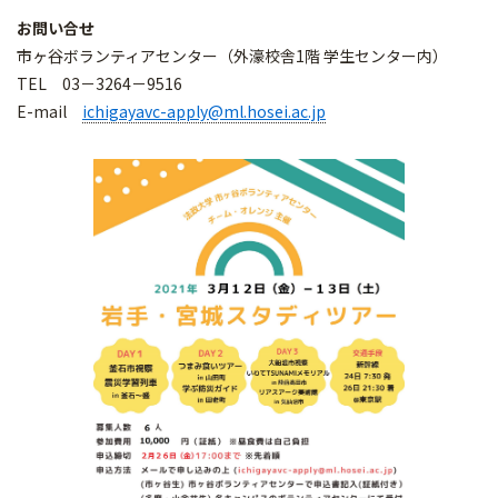
お問い合せ
市ヶ谷ボランティアセンター（外濠校舎1階 学生センター内）
TEL 03－3264－9516
E-mail
ichigayavc-apply@ml.hosei.ac.jp