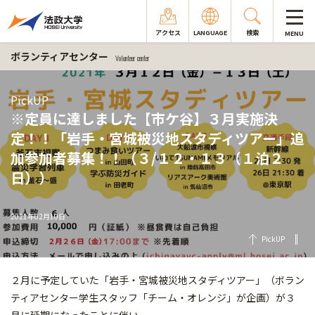
アクセス
LANGUAGE
検索
MENU
ボランティアセンター
Volunteer center
PickUP
※定員に達しました【市ケ谷】３月実施決
定！！「岩手・宮城被災地スタディツアー」追
加参加者募集！！（３/１２・１３（１泊２
日））
2021年02月10日
PickUP
２月に予定していた「岩手・宮城被災地スタディツアー」（ボラン
ティアセンター学生スタッフ「チーム・オレンジ」が企画）が３