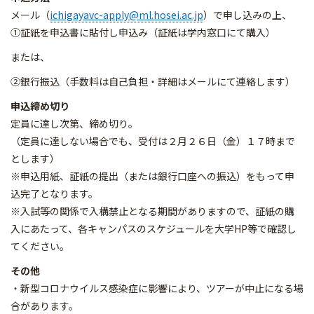
メール（
ichigayavc-apply@ml.hosei.ac.jp
）で申し込みの上、
①証紙を申込書に貼付し申込み（証紙は学内窓口にて購入）
または、
②銀行振込（手数料は自己負担・詳細はメールにて連絡します）
申込締め切り
定員に達し次第、締め切り。
（定員に達しない場合でも、受付は２月２６日（金）１７時まで
とします）
※申込用紙、証紙の提出（または銀行口座への振込）をもって申
込完了となります。
※入試等の関係で入構禁止となる期間がありますので、証紙の購
入にあたって、各キャンパスのスケジュールを大学HP等で確認し
てください。
その他
・新型コロナウイルス感染症に影響により、ツアーが中止になる場
合があります。