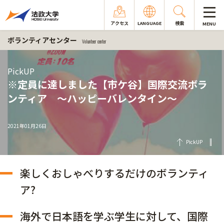
アクセス
LANGUAGE
検索
MENU
ボランティアセンター
Volunteer center
PickUP
※定員に達しました【市ケ谷】国際交流ボラ
ンティア ～ハッピーバレンタイン～
2021年01月26日
PickUP
楽しくおしゃべりするだけのボランティ
ア?
海外で日本語を学ぶ学生に対して、国際