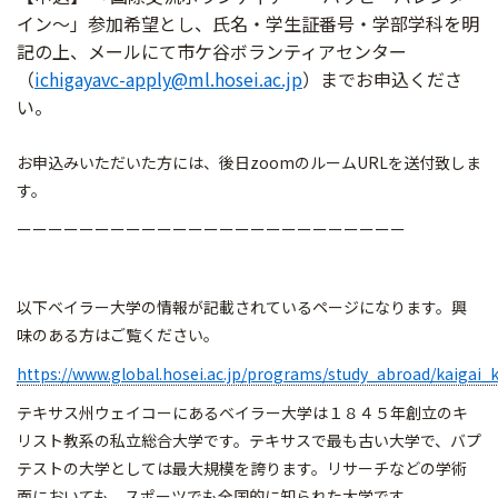
イン～」参加希望とし、氏名・学生証番号・学部学科を明
記の上、メールにて市ケ谷ボランティアセンター
（
ichigayavc-apply@ml.hosei.ac.jp
）までお申込くださ
い。
お申込みいただいた方には、後日zoomのルームURLを送付致しま
す。
ーーーーーーーーーーーーーーーーーーーーーーーーー
以下ベイラー大学の情報が記載されているページになります。興
味のある方はご覧ください。
https://www.global.hosei.ac.jp/programs/study_abroad/kaigai_k
テキサス州ウェイコーにあるベイラー大学は１８４５年創立のキ
リスト教系の私立総合大学です。テキサスで最も古い大学で、バプ
テストの大学としては最大規模を誇ります。リサーチなどの学術
面においても、スポーツでも全国的に知られた大学です。