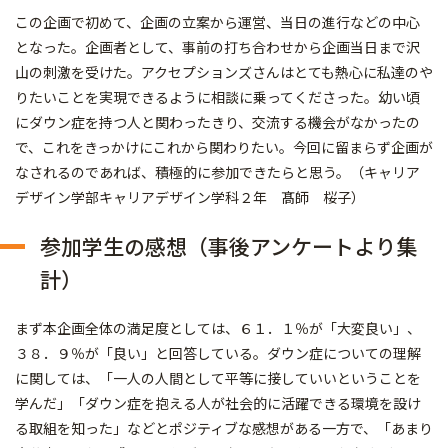
この企画で初めて、企画の立案から運営、当日の進行などの中心
となった。企画者として、事前の打ち合わせから企画当日まで沢
山の刺激を受けた。アクセプションズさんはとても熱心に私達のや
りたいことを実現できるように相談に乗ってくださった。幼い頃
にダウン症を持つ人と関わったきり、交流する機会がなかったの
で、これをきっかけにこれから関わりたい。今回に留まらず企画が
なされるのであれば、積極的に参加できたらと思う。（キャリア
デザイン学部キャリアデザイン学科２年 髙師 桜子）
参加学生の感想（事後アンケートより集
計）
まず本企画全体の満足度としては、６１．１％が「大変良い」、
３８．９％が「良い」と回答している。ダウン症についての理解
に関しては、「一人の人間として平等に接していいということを
学んだ」「ダウン症を抱える人が社会的に活躍できる環境を設け
る取組を知った」などとポジティブな感想がある一方で、「あまり