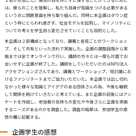
２名が参加した。偏見の目を持たずに接することができるために
は、彼らのことを理解し、私たち自身が知識をつける必要がある
という点に問題意識を持ち取り組んだ。同時に本企画はダウン症
という枠にとらわれ過ぎず、社会モデルを起用し、マイノリティに
ついての考えを学生自ら変化させていくことも目的とした。
本企画は２部構成となっており、講義と各班ごとのワークショッ
プ、そして共有といった流れで実施した。企画の調整段階から実
施までは全てオンラインで行い、講師の方々とは一度も対面でお
会いせずに企画が終了した。講師をしていただいたのはNPO法人
アクセプションズさんであり、講義とワークショップ、班討議にお
けるファシリテートまでご協力いただいた。本企画では出し切れ
なかった様々な知識とアイデアのある団体さんの為、今後も継続
して関係を続けていきたいと考えている。また企画の前後にはアン
ケートを作成し、参加者の気持ちの変化や今後さらに企画を実施
するニーズがあるのかを調査した。調査の結果は、参加学生の感
想の欄に記載する。
企画学生の感想