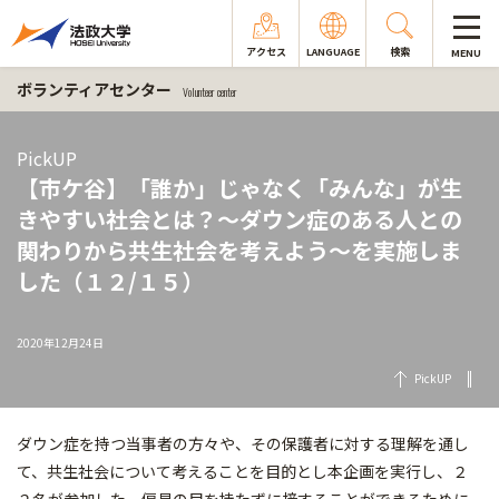
アクセス
LANGUAGE
検索
MENU
ボランティアセンター
Volunteer center
PickUP
【市ケ谷】「誰か」じゃなく「みんな」が生
きやすい社会とは？～ダウン症のある人との
関わりから共生社会を考えよう～を実施しま
した（１２/１５）
2020年12月24日
PickUP
ダウン症を持つ当事者の方々や、その保護者に対する理解を通し
て、共生社会について考えることを目的とし本企画を実行し、２