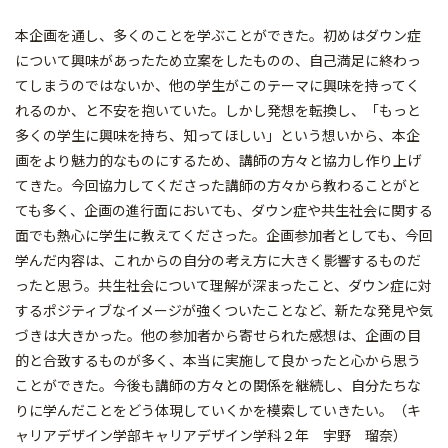
本企画を通し、多くのことを学ぶことができた。初めはダウン症
について興味があったため立案をしたものの、自己満足に終わっ
てしまうのではないか、他の学生がこのテーマに興味を持ってく
れるのか、と不安を抱いていた。しかし発想を転換し、「もっと
多くの学生に興味を持ち、知ってほしい」という想いから、本企
画をより魅力的なものにするため、講師の方々と協力し作り上げ
てきた。今回協力してくださった講師の方々から教わることがと
ても多く、企画の進行面においても、ダウン症や共生社会に関する
面でも熱心に学生に教えてくださった。企画参加者としても、今回
学んだ内容は、これからの自分の考え方に大きく影響するものだ
ったと思う。共生社会について理解が深まったこと、ダウン症に対
するポジティブなイメージが強くついたことなど、新たな発見や気
づきは大きかった。他の参加者から寄せられた感想は、企画の目
的と合致するものが多く、本当に実施して良かったと心から思う
ことができた。今後も講師の方々との関係を継続し、自分たちな
りに学んだことをどう体現していくかを模索していきたい。（キ
ャリアデザイン学部キャリアデザイン学科２年 宇野 瑠奈）