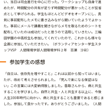
い、当日は司会進行を中心に行った。ワークショップも自身で進
めたが、時間配分の共有が足りず時間配分が悪かったことが反省
点として挙げられる。学生もほとんどビデオをオープンにし、真
剣に事前配布したメモに書き込みながら聞いていたようでよかっ
た。事前にメールで講義を聞きながらメモを取るためのシートを
配布していたのは成功だったと思うので活用していきたい。三輪
田学園の中高校生も参加してくれていたので、これからも様々な
企画に参加していただきたい。（ボランティアセンター学生スタ
ッフVSP 人間環境学部人間環境学科２年 百瀬 沙彩）
参加学生の感想
「自立は、依存先を増やすこと」これは以前から知ってはいまし
たが、改めて考えさせられました。「死んで楽になる保証はな
い」この言葉には大変納得致しました。香取さんから、病と共生
することを学びました。自然と共生・人と共生する以上に、今後
人生100年時代に向かい、病と共生することも重要であると感じま
した。参加して良かったです。ありがとうございました。（人間