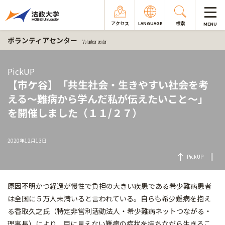
アクセス
LANGUAGE
検索
MENU
ボランティアセンター
Volunteer center
PickUP
【市ケ谷】「共生社会・生きやすい社会を考
える～難病から学んだ私が伝えたいこと～」
を開催しました（１１/２７）
2020年12月13日
PickUP
原因不明かつ経過が慢性で負担の大きい疾患である希少難病患者
は全国に５万人未満いると言われている。自らも希少難病を抱え
る香取久之氏（特定非営利活動法人・希少難病ネットつながる・
理事長）により、目に見えない難病の症状を持ちながら生きるこ