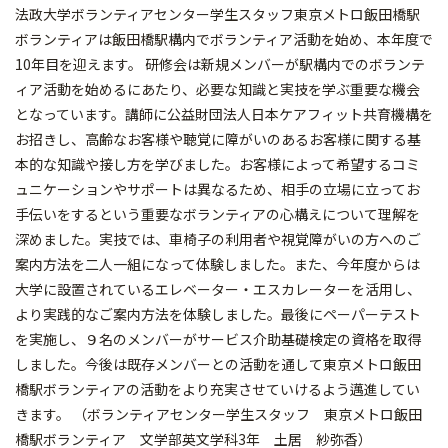
法政大学ボランティアセンター学生スタッフ東京メトロ飯田橋駅
ボランティアは飯田橋駅構内でボランティア活動を始め、本年度で
10年目を迎えます。 研修会は新規メンバーが駅構内でのボランテ
ィア活動を始めるにあたり、必要な知識と実技を学ぶ重要な機会
となっています。講師に公益財団法人日本ケアフィット共育機構を
お招きし、高齢なお客様や聴覚に障がいのあるお客様に関する基
本的な知識や接し方を学びました。お客様によって希望するコミ
ュニケーションやサポートは異なるため、相手の立場に立ってお
手伝いをするという重要なボランティアの心構えについて理解を
深めました。実技では、車椅子の利用者や視覚障がいの方へのご
案内方法を二人一組になって体験しました。また、今年度からは
大学に設置されているエレベーター・エスカレーターを活用し、
より実践的なご案内方法を体験しました。最後にペーパーテスト
を実施し、９名のメンバーがサービス介助基礎検定の資格を取得
しました。今後は既存メンバーとの活動を通して東京メトロ飯田
橋駅ボランティアの活動をより充実させていけるよう邁進してい
きます。 （ボランティアセンター学生スタッフ 東京メトロ飯田
橋駅ボランティア 文学部英文学科3年 土居 紗弥香）