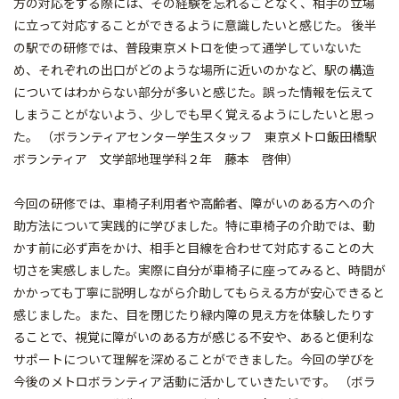
方の対応をする際には、その経験を忘れることなく、相手の立場
に立って対応することができるように意識したいと感じた。 後半
の駅での研修では、普段東京メトロを使って通学していないた
め、それぞれの出口がどのような場所に近いのかなど、駅の構造
についてはわからない部分が多いと感じた。誤った情報を伝えて
しまうことがないよう、少しでも早く覚えるようにしたいと思っ
た。 （ボランティアセンター学生スタッフ 東京メトロ飯田橋駅
ボランティア 文学部地理学科２年 藤本 啓伸）
今回の研修では、車椅子利用者や高齢者、障がいのある方への介
助方法について実践的に学びました。特に車椅子の介助では、動
かす前に必ず声をかけ、相手と目線を合わせて対応することの大
切さを実感しました。実際に自分が車椅子に座ってみると、時間が
かかっても丁寧に説明しながら介助してもらえる方が安心できると
感じました。また、目を閉じたり緑内障の見え方を体験したりす
ることで、視覚に障がいのある方が感じる不安や、あると便利な
サポートについて理解を深めることができました。今回の学びを
今後のメトロボランティア活動に活かしていきたいです。 （ボラ