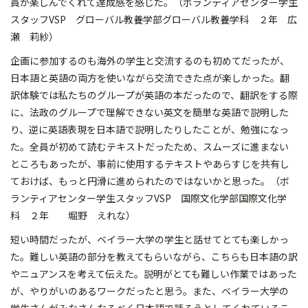
員が楽しんでくれて達成感を感じた。（ボランティアセンター学生
スタッフVSP グローバル教養学部グローバル教養学科 ２年 広
瀬 莉紗）
企画に参加するのも海外の学生と交流するのも初めてだったが、
日本語と英語の両方を使いながら交流できた点が楽しかった。翻
訳体験では私たちのグループが英語の本だったので、翻訳をする際
に、法政のグループで理解できない英文を簡単な英語で説明した
り、逆に英語表現を日本語で説明したりしたことが、勉強になっ
た。全員が初めて読むテキストだったため、スムーズに進まない
ところもあったが、事前に使用するテキストやあらすじを共有し
ておけば、もっと円滑に進められたのではないかと思った。（ボ
ランティアセンター学生スタッフVSP 国際文化学部国際文化学
科 ２年 堀野 えれな）
短い時間だったが、ベイラー大学の学生と話せてとても楽しかっ
た。難しい英語の部分を教えてもらいながら、こちらも日本語の訳
やニュアンスを考えて伝えた。説明がとても難しい作業ではあった
が、やりがいのあるワークだったと思う。また、ベイラー大学の