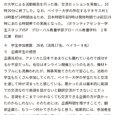
の大学による活動報告を行った後、交流セッションを実施し、10
時30分に終了した。なお、ベイラー大学の所在するテキサス州と
は時差が14時間あるため、日本時間午前9時は現地時間では前日19
時にあたる時間帯での実施となった。（ボランティアセンター学
生スタッフVSP グローバル教養学部グローバル教養学科 ２年
広瀬 莉紗）
４ 学生参加者数 26名（法政17名、ベイラー９名）
５ 企画学生の感想
企画当初は、アメリカと日本であまりにも離れているので成功す
るか不安だった。当日はオンライン開催というのもあり、機材ト
ラブルにも見舞われたが、無事実施できたので安心した。法政の
学生もたくさん参加してくれて、ベイラー大学の学生たちと交流
を通して仲が深まったと感じている。悪かった点は基本的に英語
での交流なので英語を話せないと翻訳交流ができないことだっ
た。言語をそこまでつかわなくても交流できる企画の方が良かっ
たのかもしれない。そのためには、企画時間を増やすことで、翻
訳企画と、もう一つ何かできたかなと思う。結果的には、参加者全