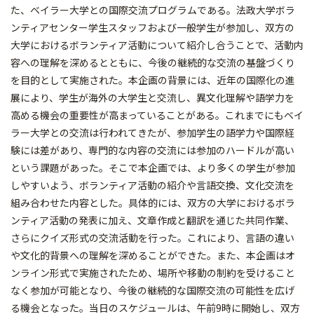
た、ベイラー大学との国際交流プログラムである。法政大学ボラ
ンティアセンター学生スタッフおよび一般学生が参加し、双方の
大学におけるボランティア活動について紹介し合うことで、活動内
容への理解を深めるとともに、今後の継続的な交流の基盤づくり
を目的として実施された。本企画の背景には、近年の国際化の進
展により、学生が海外の大学生と交流し、異文化理解や語学力を
高める機会の重要性が高まっていることがある。これまでにもベイ
ラー大学との交流は行われてきたが、参加学生の語学力や国際経
験には差があり、専門的な内容の交流には参加のハードルが高い
という課題があった。そこで本企画では、より多くの学生が参加
しやすいよう、ボランティア活動の紹介や言語交換、文化交流を
組み合わせた内容とした。具体的には、双方の大学におけるボラ
ンティア活動の発表に加え、文章作成と翻訳を通じた共同作業、
さらにクイズ形式の交流活動を行った。これにより、言語の違い
や文化的背景への理解を深めることができた。また、本企画はオ
ンライン形式で実施されたため、場所や移動の制約を受けること
なく参加が可能となり、今後の継続的な国際交流の可能性を広げ
る機会となった。当日のスケジュールは、午前9時に開始し、双方