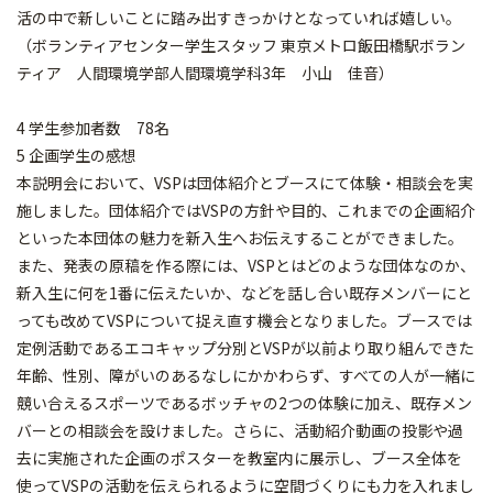
活の中で新しいことに踏み出すきっかけとなっていれば嬉しい。
（ボランティアセンター学生スタッフ 東京メトロ飯田橋駅ボラン
ティア 人間環境学部人間環境学科3年 小山 佳音）
4 学生参加者数 78名
5 企画学生の感想
本説明会において、VSPは団体紹介とブースにて体験・相談会を実
施しました。団体紹介ではVSPの方針や目的、これまでの企画紹介
といった本団体の魅力を新入生へお伝えすることができました。
また、発表の原稿を作る際には、VSPとはどのような団体なのか、
新入生に何を1番に伝えたいか、などを話し合い既存メンバーにと
っても改めてVSPについて捉え直す機会となりました。ブースでは
定例活動であるエコキャップ分別とVSPが以前より取り組んできた
年齢、性別、障がいのあるなしにかかわらず、すべての人が一緒に
競い合えるスポーツであるボッチャの2つの体験に加え、既存メン
バーとの相談会を設けました。さらに、活動紹介動画の投影や過
去に実施された企画のポスターを教室内に展示し、ブース全体を
使ってVSPの活動を伝えられるように空間づくりにも力を入れまし