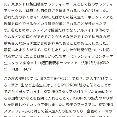
た。東京メトロ飯田橋駅ボランティアの一員として他のボランティ
アサークルには無い独自の良さを伝えられるよう心がけました。
訪れた方の多くは今年入学したばかりの新入生で、ボランティアと
授業を両立できるかという質問が挙げられることが多かったで
す。私たちのボランティアは授業だけでなくアルバイトや他のサー
クルなどとの両立ができることが大きな強みですので私自身の経
験も交えながら両立が比較的容易であることをお伝えしました。
最初はあまり人が来ず、焦りもありましたが時間が経つにつれ訪
れる方が増えたことは嬉しかったです。（ボランティアセンター学
生スタッフ 東京メトロ飯田橋駅ボランティア 法学部法律学科2
年 池澤 ゆい）
この度の説明会では、新2年生を中心として動き、新入生だけでは
なく新2年生など上級生に対してもKYOPROの魅力を伝えることが
できたと思っています。KYOPROスタッフが創り上げた企画に対す
る参加者の声などを説明に入れることで、KYOPROの魅力ややりが
いを想像しやすいよう工夫しました。後半のブースでは、KYOPRO
スタッフ2～3人に対して新入生4人の班をつくり、企画のテーマの