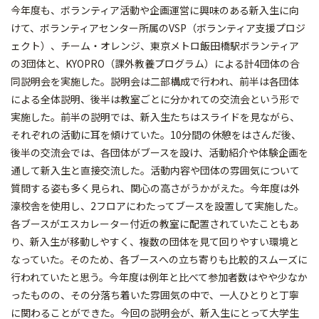
今年度も、ボランティア活動や企画運営に興味のある新入生に向
けて、ボランティアセンター所属のVSP（ボランティア支援プロジ
ェクト）、チーム・オレンジ、東京メトロ飯田橋駅ボランティア
の3団体と、KYOPRO（課外教養プログラム）による計4団体の合
同説明会を実施した。説明会は二部構成で行われ、前半は各団体
による全体説明、後半は教室ごとに分かれての交流会という形で
実施した。前半の説明では、新入生たちはスライドを見ながら、
それぞれの活動に耳を傾けていた。10分間の休憩をはさんだ後、
後半の交流会では、各団体がブースを設け、活動紹介や体験企画を
通して新入生と直接交流した。活動内容や団体の雰囲気について
質問する姿も多く見られ、関心の高さがうかがえた。今年度は外
濠校舎を使用し、2フロアにわたってブースを設置して実施した。
各ブースがエスカレーター付近の教室に配置されていたこともあ
り、新入生が移動しやすく、複数の団体を見て回りやすい環境と
なっていた。そのため、各ブースへの立ち寄りも比較的スムーズに
行われていたと思う。今年度は例年と比べて参加者数はやや少なか
ったものの、その分落ち着いた雰囲気の中で、一人ひとりと丁寧
に関わることができた。今回の説明会が、新入生にとって大学生