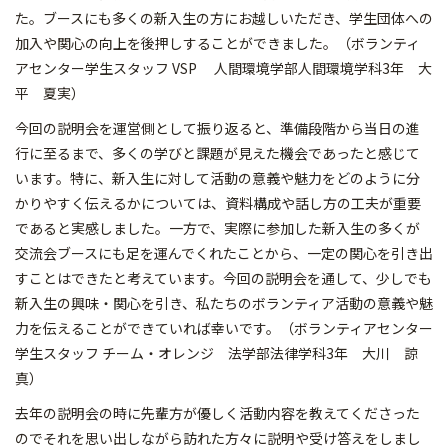
た。ブースにも多くの新入生の方にお越しいただき、学生団体への
加入や関心の向上を後押しすることができました。（ボランティ
アセンター学生スタッフ VSP 人間環境学部人間環境学科3年 大
平 夏実）
今回の説明会を運営側として振り返ると、準備段階から当日の進
行に至るまで、多くの学びと課題が見えた機会であったと感じて
います。特に、新入生に対して活動の意義や魅力をどのように分
かりやすく伝えるかについては、資料構成や話し方の工夫が重要
であると実感しました。一方で、実際に参加した新入生の多くが
交流会ブースにも足を運んでくれたことから、一定の関心を引き出
すことはできたと考えています。今回の説明会を通して、少しでも
新入生の興味・関心を引き、私たちのボランティア活動の意義や魅
力を伝えることができていれば幸いです。（ボランティアセンター
学生スタッフ チーム・オレンジ 法学部法律学科3年 大川 諒
真）
去年の説明会の時に先輩方が優しく活動内容を教えてくださった
のでそれを思い出しながら訪れた方々に説明や受け答えをしまし