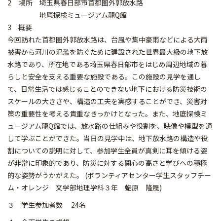
2 場所 埼玉県春日部市首都圏外郭放水路
地底探検ミュージアム龍Q館
3 概要
今回訪れた首都圏外郭放水路は、台風や集中豪雨などによる大雨
被害から河川の氾濫を防ぐために建設された世界最大級の地下放
水路であり、所在地である埼玉県春日部市をはじめ周辺地域の暮
らしと安全を支える重要な施設である。この施設の見学を通し
て、日常生活では感じることのできない地下における防災技術の
スケールの大きさや、構造の工夫を実感することができ、災害対
策の重要性を考える貴重なきっかけとなった。また、地底探検ミ
ュージアム龍Q館では、放水路の仕組みや役割を、映像や模型を通
して学ぶことができた。当日の見学中は、地下放水路の構造や役
割についての説明に対して、参加学生全員が真剣に耳を傾ける姿
が非常に印象的であり、防災に対する関心の高さと学びへの積極
的な姿勢がうかがえた。 (ボランティアセンター学生スタッフチー
ム・オレンジ 文学部地理学科３年 蛯原 隆晟)
３ 学生参加者数 24名