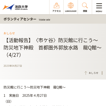
アクセス
LANGUAGE
検索
MENU
ボランティアセンター
Volunteer center
おしらせ
【活動報告】〈市ケ谷〉防災館に行こう～
防災地下神殿 首都圏外郭放水路 龍Q館～
（4/27）
2025年04月27日
おしらせ
防災館に行こう～防災地下神殿 龍Q館～
1 実施日 2025年４月27日
（日）