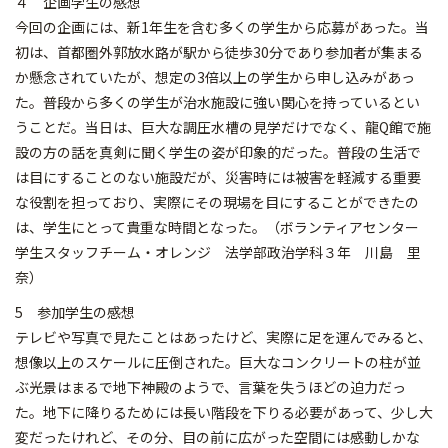
４ 企画学生の感想
今回の企画には、新1年生を含む多くの学生から応募があった。当
初は、首都圏外郭放水路が駅から徒歩30分であり参加者が集まる
か懸念されていたが、想定の3倍以上の学生から申し込みがあっ
た。普段から多くの学生が治水施設に強い関心を持っているとい
うことだ。当日は、巨大な調圧水槽の見学だけでなく、龍Q館で施
設の方の話を真剣に聞く学生の姿が印象的だった。普段の生活で
は目にすることのない施設だが、災害時には被害を軽減する重要
な役割を担っており、実際にその現場を目にすることができたの
は、学生にとって貴重な時間となった。（ボランティアセンター
学生スタッフチーム・オレンジ 法学部政治学科３年 川島 里
奈）
5 参加学生の感想
テレビや写真で見たことはあったけど、実際に足を運んでみると、
想像以上のスケールに圧倒された。巨大なコンクリートの柱が並
ぶ光景はまるで地下神殿のようで、言葉を失うほどの迫力だっ
た。地下に降りるためには長い階段を下りる必要があって、少し大
変だったけれど、その分、目の前に広がった空間には感動しかな