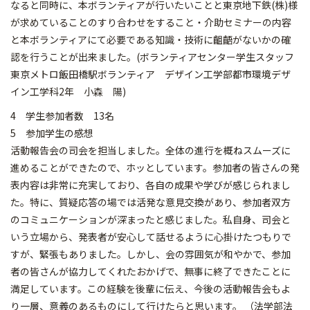
なると同時に、本ボランティアが行いたいことと東京地下鉄(株)様
が求めていることのすり合わせをすること・介助セミナーの内容
と本ボランティアにて必要である知識・技術に齟齬がないかの確
認を行うことが出来ました。(ボランティアセンター学生スタッフ
東京メトロ飯田橋駅ボランティア デザイン工学部都市環境デザ
イン工学科2年 小森 陽)
4 学生参加者数 13名
5 参加学生の感想
活動報告会の司会を担当しました。全体の進行を概ねスムーズに
進めることができたので、ホッとしています。参加者の皆さんの発
表内容は非常に充実しており、各自の成果や学びが感じられまし
た。特に、質疑応答の場では活発な意見交換があり、参加者双方
のコミュニケーションが深まったと感じました。私自身、司会と
いう立場から、発表者が安心して話せるように心掛けたつもりで
すが、緊張もありました。しかし、会の雰囲気が和やかで、参加
者の皆さんが協力してくれたおかげで、無事に終了できたことに
満足しています。この経験を後輩に伝え、今後の活動報告会もよ
り一層、意義のあるものにして行けたらと思います。 （法学部法