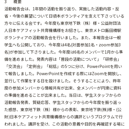
3 概要
活動報告会は、1年間の活動を振り返り、実施した活動内容・反
省・今後の展望について日頃本ボランティアを支えて下さっている
方々に伝える会です。今年度も東京地下鉄（株）様・公益財団法
人日本ケアフィット共育機構様をお招きし、東京メトロ飯田橋駅
ボランティアの活動報告会を行いました。また、本報告会は一般
学生へも公開しており、今年度は4名(対面参加1名・zoom参加3
名)が参加して下さりました。今年度は6名のメンバーで1月から準
備を進めました。発表内容は「普段の活動について」「研修会」
「交流会」「定例会」「総括」の5つに分け、PowerPointを用い
て報告しました。PowerPointを作成する際にはZoomを開放し、
並行して作業をする日を設けました。そうすることにより、昨年
度の参加メンバーから情報共有が出来、全メンバーが円滑に資料
の準備を進めることが出来ました。当日は、学生スタッフからの
活動報告発表、質疑応答、学生スタッフからの今年度を振り返っ
た感想、東京地下鉄（株）様からの表彰、東京地下鉄(株)様・(公
財)日本ケアフィット共育機構様からの講評というプログラムで行
われました。講評を受け、この活動の意義や目的を再確認する場に