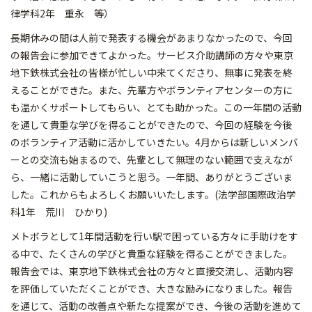
律学科2年 重永 等）
長期休みの間は人前で発表する機会があまりなかったので、今回
の報告会に参加できてよかった。サービス介助講師の方々や東京
地下鉄株式会社の皆様が忙しい中来てくださり、無事に発表を終
えることができた。また、先輩方やボランティアセンターの方に
も温かくサポートしてもらい、とても助かった。この一年間の活動
を通して貴重な学びを得ることができたので、今回の経験を今後
のボランティア活動に活かしていきたい。4月からは新しいメンバ
ーとの交流も始まるので、先輩として無理のない範囲で支えなが
ら、一緒に活動していこうと思う。一年間、ありがとうございま
した。これからもよろしくお願いいたします。(法学部国際政治学
科1年 荒川 ひかり)
メトボラとして1年間活動を行い駅で困っている方々に手助けをす
る中で、たくさんの学びと貴重な経験を得ることができました。
報告会では、東京地下鉄株式会社の方々と直接交流し、活動内容
を評価していただくことができ、大きな励みになりました。報告
を通じて、活動の改善点や新たな提案ができ、今後の活動を進めて