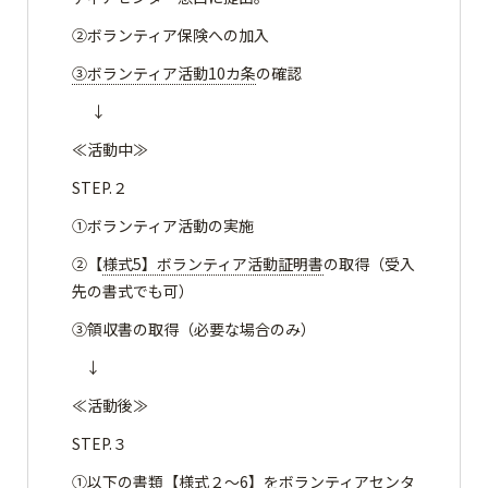
②ボランティア保険への加入
③ボランティア活動10カ条
の確認
↓
≪活動中≫
STEP.２
①ボランティア活動の実施
②【
様式5】ボランティア活動証明書
の取得（受入
先の書式でも可）
③領収書の取得（必要な場合のみ）
↓
≪活動後≫
STEP.３
①以下の書類【様式２～6】をボランティアセンタ