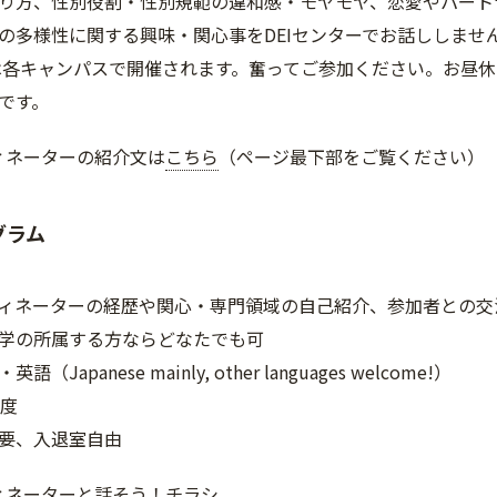
り方、性別役割・性別規範の違和感・モヤモヤ、恋愛やパート
の多様性に関する興味・関心事をDEIセンターでお話ししませ
各キャンパスで開催されます。奮ってご参加ください。お昼休
です。
ィネーターの紹介文は
こちら
（ページ最下部をご覧ください）
グラム
ィネーターの経歴や関心・専門領域の自己紹介、参加者との交
学の所属する方ならどなたでも可
Japanese mainly, other languages welcome!）
程度
要、入退室自由
ィネーターと話そう！チラシ