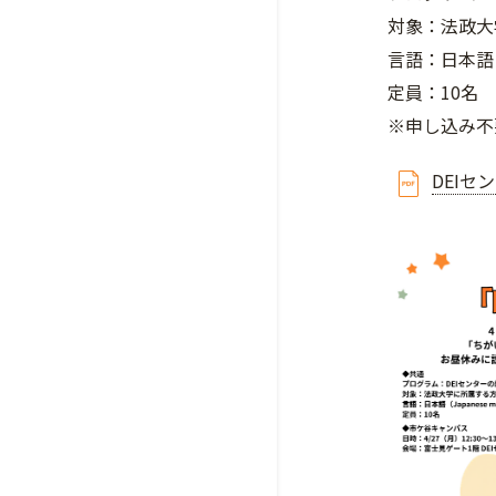
対象：法政大
言語：日本語（Jap
定員：10名
※申し込み不
DEIセ