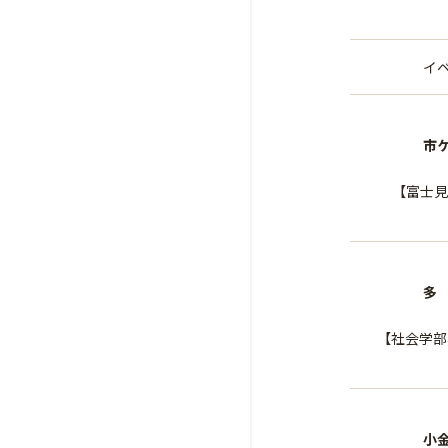
イ
市
【富士見
多
【社会学部
小