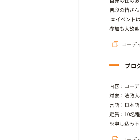
自身の性のあ
普段の皆さん
本イベントは
参加も大歓迎
コーデ
プロ
内容：コーデ
対象：法政大
言語：日本語・英語（
定員：10名
※申し込み不
コーデ