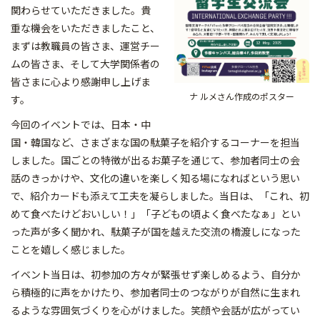
関わらせていただきました。
貴
重な機会をいただきましたこと、
まずは教職員の皆さま、
運営チー
ムの皆さま、
そして大学関係者の
皆さまに心より感謝申し上げま
ナ ルメさん作成のポスター
す。
今回のイベントでは、日本・中
国・韓国など、
さまざまな国の駄菓子を紹介するコーナーを担当
しました。
国ごとの特徴が出るお菓子を通じて、
参加者同士の会
話のきっかけや、
文化の違いを楽しく知る場になればという思い
で、
紹介カードも添えて工夫を凝らしました。当日は、「これ、
初
めて食べたけどおいしい！」「子どもの頃よく食べたなぁ」
とい
った声が多く聞かれ、
駄菓子が国を越えた交流の橋渡しになった
ことを嬉しく感じました
。
イベント当日は、初参加の方々が緊張せず楽しめるよう、自分か
ら
積極的に声をかけたり、
参加者同士のつながりが自然に生まれ
るような雰囲気づくりを心が
けました。笑顔や会話が広がってい