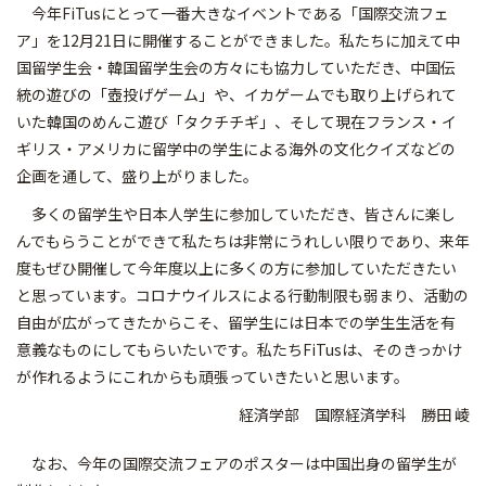
今年FiTusにとって一番大きなイベントである「国際交流フェ
ア」を12月21日に開催することができました。私たちに加えて中
国留学生会・韓国留学生会の方々にも協力していただき、中国伝
統の遊びの「壺投げゲーム」や、イカゲームでも取り上げられて
いた韓国のめんこ遊び「タクチチギ」、そして現在フランス・イ
ギリス・アメリカに留学中の学生による海外の文化クイズなどの
企画を通して、盛り上がりました。
多くの留学生や日本人学生に参加していただき、皆さんに楽し
んでもらうことができて私たちは非常にうれしい限りであり、来年
度もぜひ開催して今年度以上に多くの方に参加していただきたい
と思っています。コロナウイルスによる行動制限も弱まり、活動の
自由が広がってきたからこそ、留学生には日本での学生生活を有
意義なものにしてもらいたいです。私たちFiTusは、そのきっかけ
が作れるようにこれからも頑張っていきたいと思います。
経済学部 国際経済学科 勝田 崚
なお、今年の国際交流フェアのポスターは中国出身の留学生が